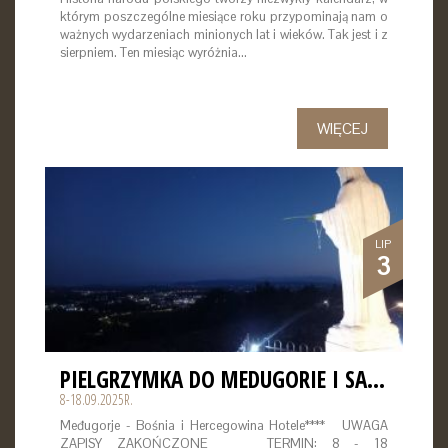
którym poszczególne miesiące roku przypominają nam o
ważnych wydarzeniach minionych lat i wieków. Tak jest i z
sierpniem. Ten miesiąc wyróżnia…
WIĘCEJ
LIP
3
PIELGRZYMKA DO MEDUGORIE I SARAJEWO
8-18.09.2025R.
Međugorje - Bośnia i Hercegowina Hotele**** UWAGA
ZAPISY ZAKOŃCZONE TERMIN: 8 - 18