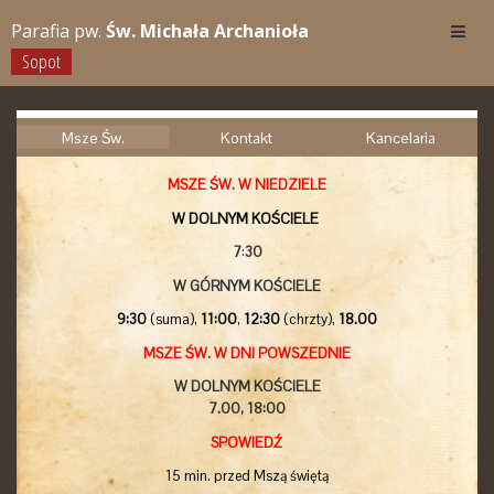
Parafia pw.
Św. Michała Archanioła
Sopot
Msze Św.
Kontakt
Kancelaria
MSZE ŚW. W NIEDZIELE
W DOLNYM KOŚCIELE
7
:
30
W GÓRNYM KOŚCIELE
9:30
(suma),
11:00
,
12:30
(chrzty),
18.00
MSZE ŚW. W DNI POWSZEDNIE
W DOLNYM KOŚCIELE
7.00,
18:00
SPOWIEDŹ
15 min. przed Mszą świętą