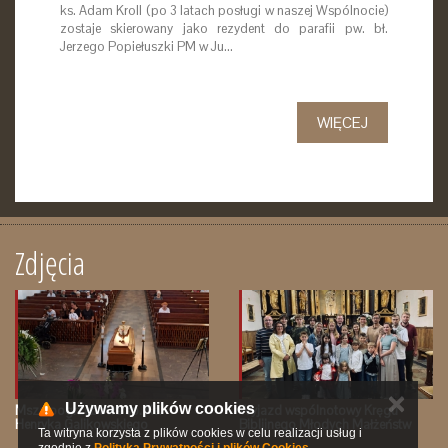
ks. Adam Kroll (po 3 latach posługi w naszej Wspólnocie)
zostaje skierowany jako rezydent do parafii pw. bł.
Jerzego Popiełuszki PM w Ju…
WIĘCEJ
Zdjęcia
✕
Używamy plików cookies
Msza pogrzebowa śp. Ks.
Wyjazd wspólnotowy Kręgu
Henryka Galikowskiego
Biblijnego Młodych Małżeństw
Ta witryna korzysta z plików cookies w celu realizacji usług i