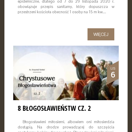
epidemiczne, dlatego od 7 do 29 listopada 2020 r.
obowiązuje przepis sanitarny, który dopuszcza w
przestrzeni kościoła obecność 1 osoby na 15 m kw.…
WIĘCEJ
LIS
6
8 BŁOGOSŁAWIEŃSTW CZ. 2
Błogosławieni miłosierni, albowiem oni miłosierdzia
dostąpią. Na drodze prowadzącej do szczęścia