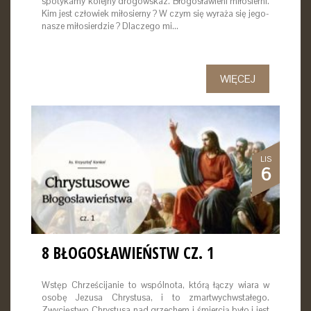
spotykamy kolejny drogowskaz. Błogosławieni miłosierni.
Kim jest człowiek miłosierny ? W czym się wyraża się jego-
nasze miłosierdzie ? Dlaczego mi…
WIĘCEJ
LIS
6
8 BŁOGOSŁAWIEŃSTW CZ. 1
Wstęp Chrześcijanie to wspólnota, którą łączy wiara w
osobę Jezusa Chrystusa, i to zmartwychwstałego.
Zwycięstwo Chrystusa nad grzechem i śmiercią było i jest