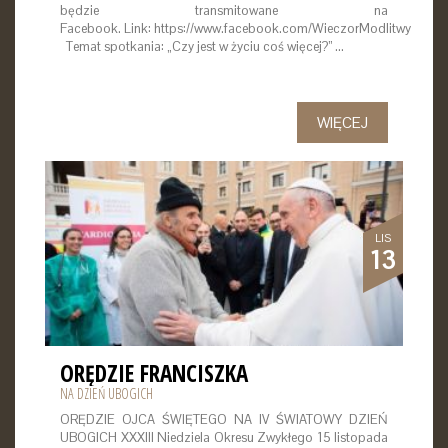
będzie transmitowane na
Facebook. Link: https://www.facebook.com/WieczorModlitwy
Temat spotkania: „Czy jest w życiu coś więcej?” …
WIĘCEJ
LIS
13
ORĘDZIE FRANCISZKA
NA DZIEŃ UBOGICH
ORĘDZIE OJCA ŚWIĘTEGO NA IV ŚWIATOWY DZIEŃ
UBOGICH XXXIII Niedziela Okresu Zwykłego 15 listopada