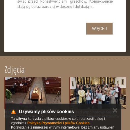
świat przed konsekwencjami grzechów. Konsekwencje
stają się coraz bardziej widoczne i dotykają n…
WIĘCEJ
Zdjęcia
✕
Używamy plików cookies
Msza pogrzebowa śp. Ks.
Wyjazd wspólnotowy Kręgu
Henryka Galikowskiego
Biblijnego Młodych Małżeństw
Ta witryna korzysta z plików cookies w celu realizacji usług i
zgodnie z
Polityką Prywatności i plików Cookies
.
Korzystanie z niniejszej witryny internetowej bez zmiany ustawień