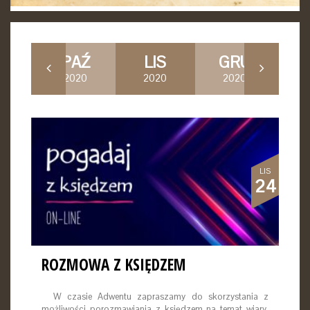
RZ
PAŹ
LIS
GRU
S
20
2020
2020
2020
2
LIS
24
ROZMOWA Z KSIĘDZEM
W czasie Adwentu zapraszamy do skorzystania z
możliwości porozmawiania z księdzem na temat wiary,