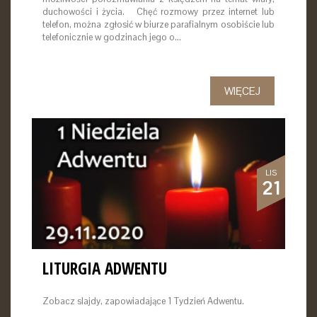
duchowości i życia. Chęć rozmowy przez internet lub
telefon, można zgłosić w biurze parafialnym osobiście lub
telefonicznie w godzinach jego o…
WIĘCEJ
LIS
21
LITURGIA ADWENTU
Zobacz slajdy, zapowiadające 1 Tydzień Adwentu.