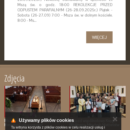
Mszą św. o godz. 18:00 REKOLEKCJE PRZED
ODPUSTEM PARAFIALNYM (26-28.09.2025r.) Piątek -
Sobota (26-27.09) 7:00 - Msza św. w dolnym kościele.
8:00 - Ms…
WIĘCEJ
Zdjęcia
✕
Używamy plików cookies
Msza pogrzebowa śp. Ks.
Wyjazd wspólnotowy Kręgu
Henryka Galikowskiego
Biblijnego Młodych Małżeństw
Ta witryna korzysta z plików cookies w celu realizacji usług i