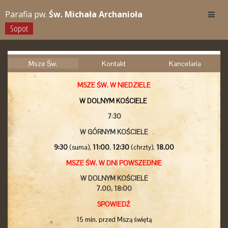
Parafia pw.
Św. Michała Archanioła
Sopot
Msze Św.
Kontakt
Kancelaria
MSZE ŚW. W NIEDZIELE
W DOLNYM KOŚCIELE
7
:
30
W GÓRNYM KOŚCIELE
9:30
(suma),
11:00
,
12:30
(chrzty),
18.00
MSZE ŚW. W DNI POWSZEDNIE
W DOLNYM KOŚCIELE
7.00,
18:00
SPOWIEDŹ
15 min. przed Mszą świętą