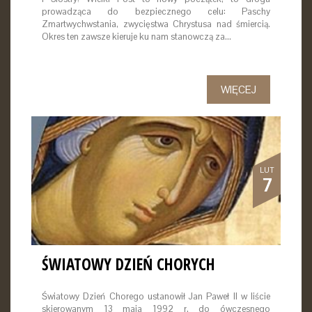
prowadząca do bezpiecznego celu: Paschy
Zmartwychwstania, zwycięstwa Chrystusa nad śmiercią.
Okres ten zawsze kieruje ku nam stanowczą za…
WIĘCEJ
LUT
7
ŚWIATOWY DZIEŃ CHORYCH
Światowy Dzień Chorego ustanowił Jan Paweł II w liście
skierowanym 13 maja 1992 r. do ówczesnego