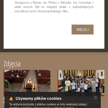
Grzegorza z Nyssy, św. Piotra z Sebasty, św. Cezarego i
wielu innych. Był to niegdyś jeden z najbujniejszych
ośrodków życia chrześcijańskiego. Bła…
WIĘCEJ
Zdjęcia
✕
Używamy plików cookies
Msza pogrzebowa śp. Ks.
Wyjazd wspólnotowy Kręgu
Henryka Galikowskiego
Biblijnego Młodych Małżeństw
Ta witryna korzysta z plików cookies w celu realizacji usług i