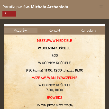
Parafia pw.
Św. Michała Archanioła
Sopot
Msze Św.
Kontakt
Kancelaria
MSZE ŚW. W NIEDZIELE
W DOLNYM KOŚCIELE
7
:
30
W GÓRNYM KOŚCIELE
9:30
(suma),
11:00
,
12:30
(chrzty),
18.00
MSZE ŚW. W DNI POWSZEDNIE
W DOLNYM KOŚCIELE
7.00,
18:00
SPOWIEDŹ
15 min. przed Mszą świętą