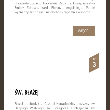
przewodniczącego Papieskiej Rady ds. Duszpasterstwa
Służby Zdrowia, kard. Fiorenzo Angeliniego. Papież
wyznaczył też od razu na obchody tego Dnia wspomn…
WIĘCEJ
LUT
3
ŚW. BŁAŻEJ
Błażej pochodził z Cezarei Kapadockiej, ojczyzny św.
Bazylego Wielkiego, św. Grzegorza z Nazjanzu, św.