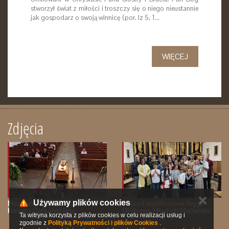
stworzył świat z miłości i troszczy się o niego nieustannie
jak gospodarz o swoją winnicę (por. Iz 5, 1…
WIĘCEJ
Zdjęcia
✕
Używamy plików cookies
Msza pogrzebowa śp. Ks.
Wyjazd wspólnotowy Kręgu
Henryka Galikowskiego
Biblijnego Młodych Małżeństw
Ta witryna korzysta z plików cookies w celu realizacji usług i
zgodnie z
Polityką Prywatności i plików Cookies
.