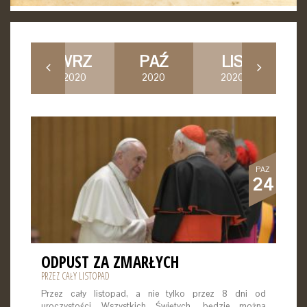
E
WRZ
PAŹ
LIS
G
20
2020
2020
2020
2
PAŹ
24
ODPUST ZA ZMARŁYCH
PRZEZ CAŁY LISTOPAD
Przez cały listopad, a nie tylko przez 8 dni od
uroczystości Wszystkich Świętych, będzie można