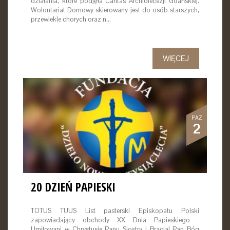
działania, które podjęła Caritas Archidiecezji Gdańskiej.
Wolontariat Domowy skierowany jest do osób starszych,
przewlekle chorych oraz n…
WIĘCEJ
PAŹ
2
20 DZIEŃ PAPIESKI
TOTUS TUUS List pasterski Episkopatu Polski
zapowiadający obchody XX Dnia Papieskiego
Umiłowani w Chrystusie Panu Siostry i Bracia! Pan Bóg