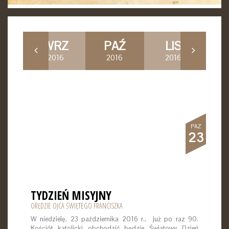
P
WRZ
PAŹ
LIS
G
16
2016
2016
2016
2
PAŹ
23
TYDZIEŃ MISYJNY
ORĘDZIE OJCA ŚWIĘTEGO FRANCISZKA
W niedzielę, 23 października 2016 r., już po raz 90.
Kościół katolicki obchodzić będzie Światowy Dzień