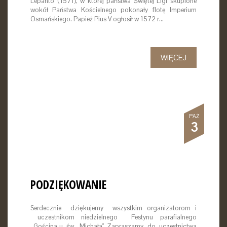
Lepanto (1571), w której państwa Świętej Ligi skupione
wokół Państwa Kościelnego pokonały flotę Imperium
Osmańskiego. Papież Pius V ogłosił w 1572 r…
WIĘCEJ
PAŹ
3
PODZIĘKOWANIE
Serdecznie dziękujemy wszystkim organizatorom i
uczestnikom niedzielnego Festynu parafialnego
,,Gościna u św. Michała". Zapraszamy do uczestnictwa