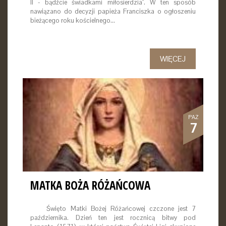
II - bądźcie świadkami miłosierdzia". W ten sposób
nawiązano do decyzji papieża Franciszka o ogłoszeniu
bieżącego roku kościelnego…
WIĘCEJ
PAŹ
7
MATKA BOŻA RÓŻAŃCOWA
Święto Matki Bożej Różańcowej czczone jest 7
października. Dzień ten jest rocznicą bitwy pod