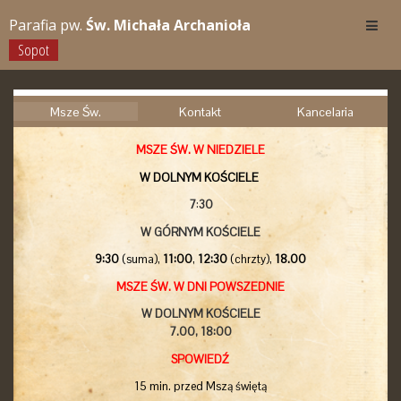
Parafia pw.
Św. Michała Archanioła
Sopot
Msze Św.
Kontakt
Kancelaria
MSZE ŚW. W NIEDZIELE
W DOLNYM KOŚCIELE
7
:
30
W GÓRNYM KOŚCIELE
9:30
(suma),
11:00
,
12:30
(chrzty),
18.00
MSZE ŚW. W DNI POWSZEDNIE
W DOLNYM KOŚCIELE
7.00,
18:00
SPOWIEDŹ
15 min. przed Mszą świętą