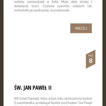
rodziny zamieszkałej w Avila. Miała dwie siostry i
dziewięciu braci. Czytanie żywotów świętych tak
rozbudziło jej wyobraźnię, że postanowił…
WIĘCEJ
PAŹ
8
ŚW. JAN PAWEŁ II
XVI Dzień Papieski, który w tym roku obchodzony będzie
9 października, przebiegać będzie pod hasłem "Jan Paweł