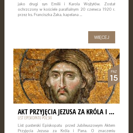
jako drugi syn Emilii i Karola Wojtyłów. Został
ochrzczony w kościele parafialnym 20 czerwca 1920 r.
przez ks. Franciszka Żaka, kapelana …
WIĘCEJ
PAŹ
15
AKT PRZYJĘCIA JEZUSA ZA KRÓLA I PANA
LIST EPISKOPATU POLSKI
List pasterski Episkopatu przed Jubileuszowym Aktem
Przyjęcia Jezusa za Króla i Pana. O znaczeniu