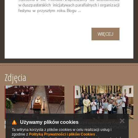
w duszpasterskich inicjatywach parafialnych i organizacji
festynu w przyszłym roku. Bogu …
WIĘCEJ
Zdjęcia
✕
Używamy plików cookies
Msza pogrzebowa śp. Ks.
Wyjazd wspólnotowy Kręgu
Henryka Galikowskiego
Biblijnego Młodych Małżeństw
Ta witryna korzysta z plików cookies w celu realizacji usług i
zgodnie z
Polityką Prywatności i plików Cookies
.