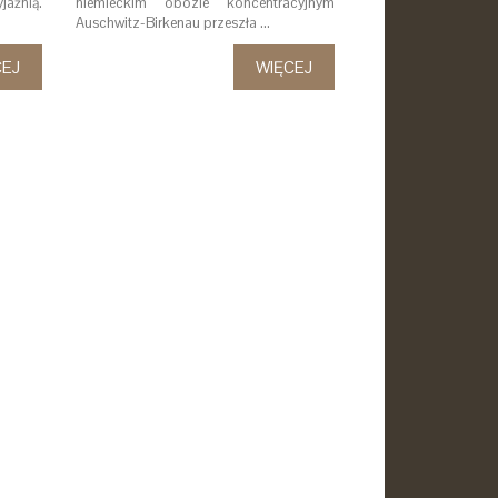
jaźnią.
niemieckim obozie koncentracyjnym
Auschwitz-Birkenau przeszła …
CEJ
WIĘCEJ