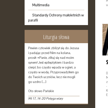
M
Multimedia
u
Standardy Ochrony małoletnich w
parafii
Liturgia słowa
Pewien człowiek zbliżył się do Jezusa
i padając przed Nim na kolana,
prosił: «Panie, zlituj się nad moim
synem! Jest epileptykiem i bardzo
cierpi; bo często wpada w ogień, a
często w wodę. Przyprowadziłem go
D
do Twoich uczniów, lecz nie mogli
M
go uzdro […]
z
-
K
Oto słowo Pańskie
E
Mt 17, 14-20 Potęga wiary