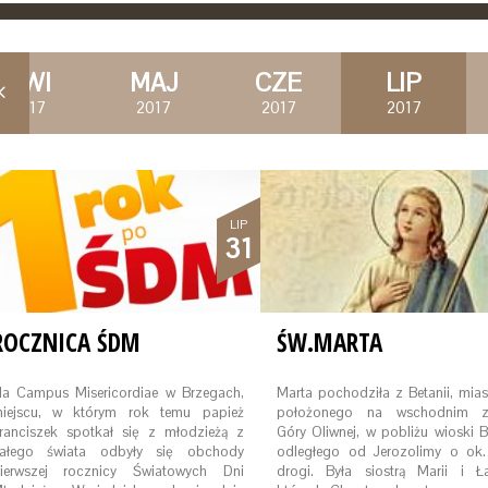
KWI
MAJ
CZE
LIP
2017
2017
2017
2017
LIP
31
ROCZNICA ŚDM
ŚW.MARTA
a Campus Misericordiae w Brzegach,
Marta pochodziła z Betanii, mia
iejscu, w którym rok temu papież
położonego na wschodnim z
ranciszek spotkał się z młodzieżą z
Góry Oliwnej, w pobliżu wioski B
ałego świata odbyły się obchody
odległego od Jerozolimy o ok
ierwszej rocznicy Światowych Dni
drogi. Była siostrą Marii i Ła