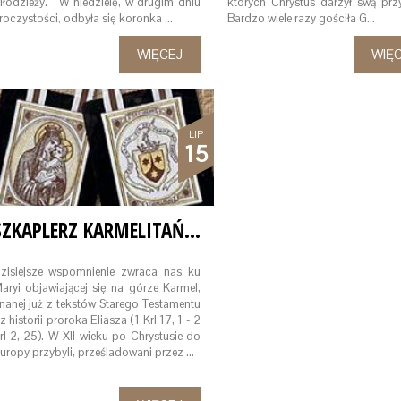
łodzieży. W niedzielę, w drugim dniu
których Chrystus darzył swą przy
roczystości, odbyła się koronka …
Bardzo wiele razy gościła G…
WIĘCEJ
WIĘ
LIP
15
SZKAPLERZ KARMELITAŃSKI
zisiejsze wspomnienie zwraca nas ku
aryi objawiającej się na górze Karmel,
nanej już z tekstów Starego Testamentu
 z historii proroka Eliasza (1 Krl 17, 1 - 2
rl 2, 25). W XII wieku po Chrystusie do
uropy przybyli, prześladowani przez …