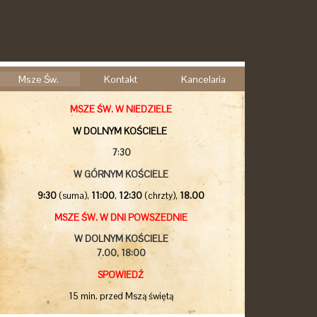
Msze Św.
Kontakt
Kancelaria
MSZE ŚW. W NIEDZIELE
W DOLNYM KOŚCIELE
7
:
30
W GÓRNYM KOŚCIELE
9:30
(suma),
11:00
,
12:30
(chrzty),
18.00
MSZE ŚW. W DNI POWSZEDNIE
W DOLNYM KOŚCIELE
7.00,
18:00
SPOWIEDŹ
15 min. przed Mszą świętą