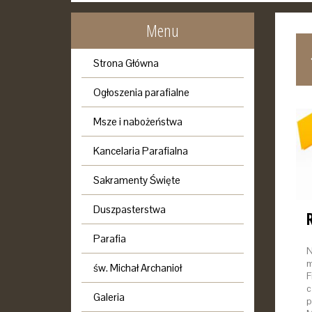
Menu
GRU
STY
LUT
MAR
Strona Główna
2016
2017
2017
2017
Ogłoszenia parafialne
Msze i nabożeństwa
Kancelaria Parafialna
Sakramenty Święte
Duszpasterstwa
Parafia
N
m
św. Michał Archanioł
F
c
Galeria
p