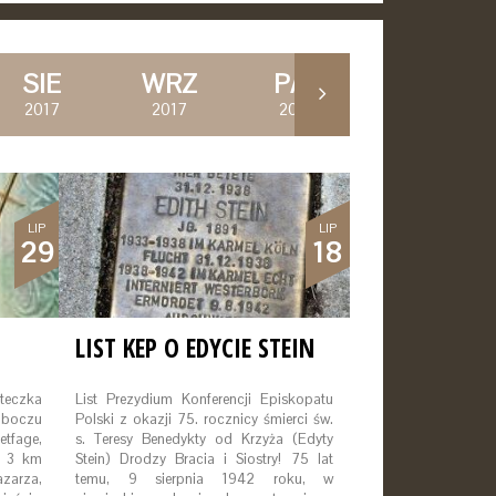
SIE
WRZ
PAŹ
LIS
2017
2017
2017
2017
LIP
LIP
29
18
LIST KEP O EDYCIE STEIN
steczka
List Prezydium Konferencji Episkopatu
boczu
Polski z okazji 75. rocznicy śmierci św.
etfage,
s. Teresy Benedykty od Krzyża (Edyty
. 3 km
Stein) Drodzy Bracia i Siostry! 75 lat
zarza,
temu, 9 sierpnia 1942 roku, w