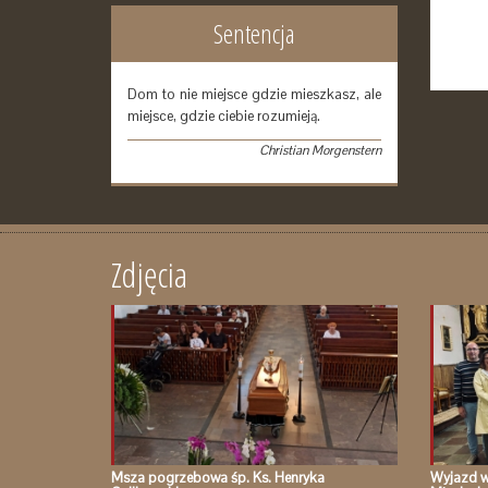
Sentencja
Dom to nie miejsce gdzie mieszkasz, ale
miejsce, gdzie ciebie rozumieją.
Christian Morgenstern
Zdjęcia
Msza pogrzebowa śp. Ks. Henryka
Wyjazd w