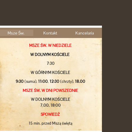
Msze Św.
Kontakt
Kancelaria
MSZE ŚW. W NIEDZIELE
W DOLNYM KOŚCIELE
7
:
30
W GÓRNYM KOŚCIELE
9:30
(suma),
11:00
,
12:30
(chrzty),
18.00
MSZE ŚW. W DNI POWSZEDNIE
W DOLNYM KOŚCIELE
7.00,
18:00
SPOWIEDŹ
15 min. przed Mszą świętą