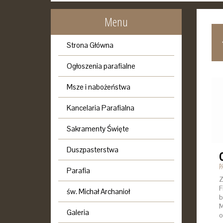
Menu
LUT
MAR
KWI
MAJ
Strona Główna
2019
2019
2019
2019
Ogłoszenia parafialne
Msze i nabożeństwa
Kancelaria Parafialna
Sakramenty Święte
Duszpasterstwa
P
Parafia
Z
F
św. Michał Archanioł
b
M
Galeria
o