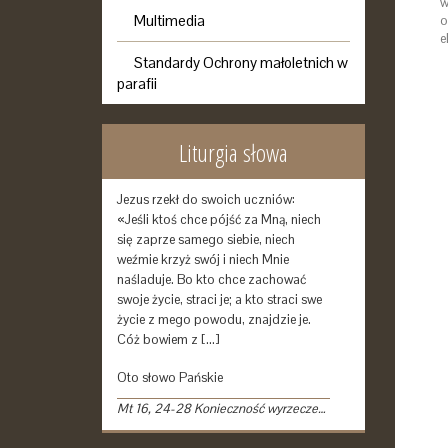
w
Multimedia
o
e
Standardy Ochrony małoletnich w
parafii
Liturgia słowa
Jezus rzekł do swoich uczniów:
«Jeśli ktoś chce pójść za Mną, niech
się zaprze samego siebie, niech
weźmie krzyż swój i niech Mnie
naśladuje. Bo kto chce zachować
swoje życie, straci je; a kto straci swe
życie z mego powodu, znajdzie je.
Cóż bowiem z […]
Oto słowo Pańskie
Mt 16, 24-28 Konieczność wyrzeczenia