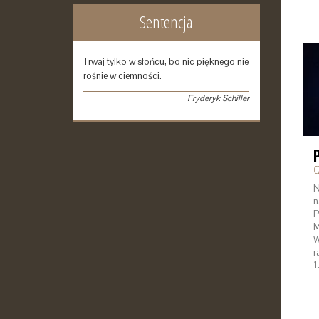
Sentencja
Trwaj tylko w słońcu, bo nic pięknego nie
rośnie w ciemności.
Fryderyk Schiller
C
N
n
P
M
W
r
1