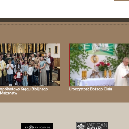
spólnotowy Kręgu Biblijnego
Uroczystość Bożego Ciała
Małżeństw