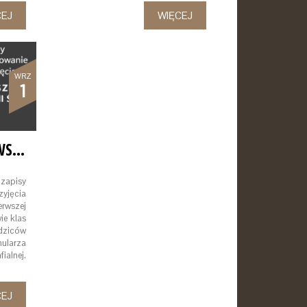
CEJ
WIĘCEJ
WRZ
1
ZGŁOSZENIE DO PIERWSZEJ KOMUNII ŚW.
zapisy
yjęcia
rwszej
ie klas
ziców
ularza
ialnej.
CEJ