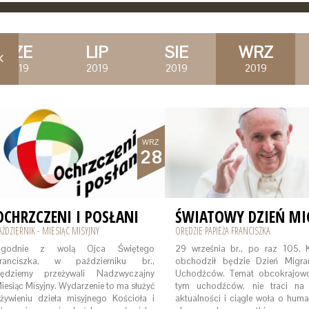
CZE
LIP
SIE
WRZ
2019
2019
2019
2019
WRZ
28
OCHRZCZENI I POSŁANI
AŹDZIERNIK - MIESIĄC MISYJNY
ORĘDZIE PAPIEŻA FRANCISZKA
godnie z wolą Ojca Świętego
29 września br., po raz 105. K
ranciszka, w październiku br.,
obchodził będzie Dzień Migra
ędziemy przeżywali Nadzwyczajny
Uchodźców. Temat obcokrajow
iesiąc Misyjny. Wydarzenie to ma służyć
tym uchodźców, nie traci na 
żywieniu dzieła misyjnego Kościoła i
aktualności i ciągle woła o huma