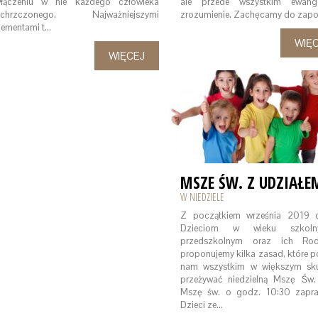
łączeniu w nie każdego człowieka
ale przede wszystkim ewange
chrzczonego. Najważniejszymi
zrozumienie. Zachęcamy do zap
lementami t…
WIĘ
WIĘCEJ
W NIEDZIELE
Z początkiem września 2019 
Dzieciom w wieku szkol
przedszkolnym oraz ich Ro
proponujemy kilka zasad, które
nam wszystkim w większym sku
przeżywać niedzielną Mszę 
Mszę św. o godz. 10:30 zapr
Dzieci ze…