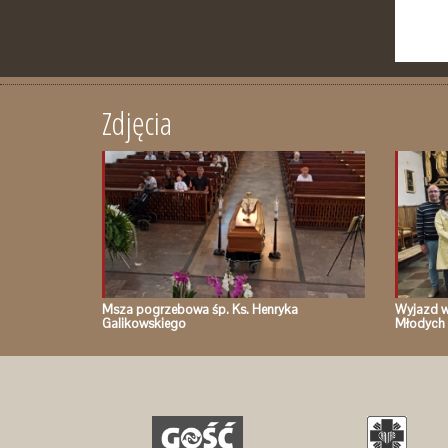
Zdjęcia
Msza pogrzebowa śp. Ks. Henryka
Wyjazd w
Galikowskiego
Młodych 