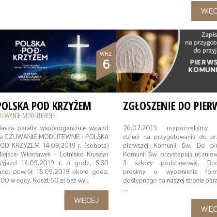
WIĘ
WRZ
6
POLSKA POD KRZYŻEM
ZUWANIE MODLITEWNE
asza parafia współorganizuje wyjazd
26.07.2019 rozpoczęliśmy 
a CZUWANIE MODLITEWNE - POLSKA
dzieci na przygotowanie do prz
OD KRZYŻEM 14.09.2019 r. (sobota)
pierwszej Komunii Św. Do pie
iejsce: Włocławek - Lotnisko Kruszyn
Komunii Św. przystępują uczniow
yjazd 14.09.2019 r. o godz. 5.30
3 szkoły podstawowej. Rod
ano, powrót 15.09.2019 około godz.
prosimy o wypełnienie form
.00 w nocy. Koszt 50 zł bez wy…
dostępnego na naszej stronie paraf
…
WIĘCEJ
WIĘ