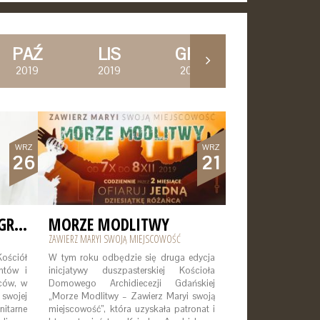
PAŹ
LIS
GRU
STY
2019
2019
2019
2020
WRZ
WRZ
26
21
ŚWIATOWY DZIEŃ MIGRANTA I UCHODŹCY
MORZE MODLITWY
ZAWIERZ MARYI SWOJĄ MIEJSCOWOŚĆ
ościół
W tym roku odbędzie się druga edycja
ntów i
inicjatywy duszpasterskiej Kościoła
ców, w
Domowego Archidiecezji Gdańskiej
swojej
„Morze Modlitwy – Zawierz Maryi swoją
nitarne
miejscowość”, która uzyskała patronat i