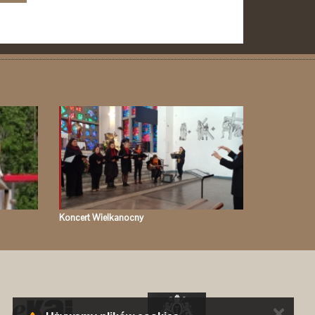
Koncert Wielkanocny
✕