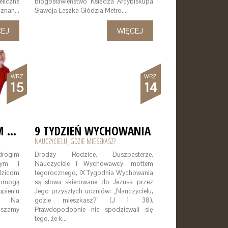
liczne
błogosławieństwo Księdza Arcybiskupa
oznan…
Sławoja Leszka Głódzia Metro…
CEJ
WIĘCEJ
WRZ
WRZ
15
14
MSZE ŚW. Z UDZIAŁEM DZIECI
9 TYDZIEŃ WYCHOWANIA
NAUCZYCIELU, GDZIE MIESZKASZ?
drogim
Drodzy Rodzice, Duszpasterze,
nym i
Nauczyciele i Wychowawcy, mottem
dzicom
tegorocznego, IX Tygodnia Wychowania
 pomogą
są słowa skierowane do Jezusa przez
pieniu
Jego przyszłych uczniów: „Nauczycielu,
Św. Na
gdzie mieszkasz?” (J 1, 38).
aszamy
Prawdopodobnie nie spodziewali się
tego, że k…