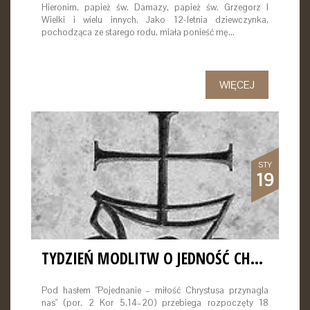
Hieronim, papież św. Damazy, papież św. Grzegorz I
Wielki i wielu innych. Jako 12-letnia dziewczynka,
pochodząca ze starego rodu, miała ponieść mę…
WIĘCEJ
STY
19
TYDZIEŃ MODLITW O JEDNOŚĆ CHRZEŚCIJAN
Pod hasłem "Pojednanie – miłość Chrystusa przynagla
nas" (por. 2 Kor 5,14–20) przebiega rozpoczęty 18