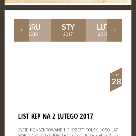
S
GRU
STY
LUT
M
16
2016
2017
2017
2
STY
28
LIST KEP NA 2 LUTEGO 2017
ŻYCIE KONSEKROWANE I CHRZEST POLSKI 1050 LAT
WSPÓLNYCH DZIEJÓW List Komisji ds. Instytutów Życia