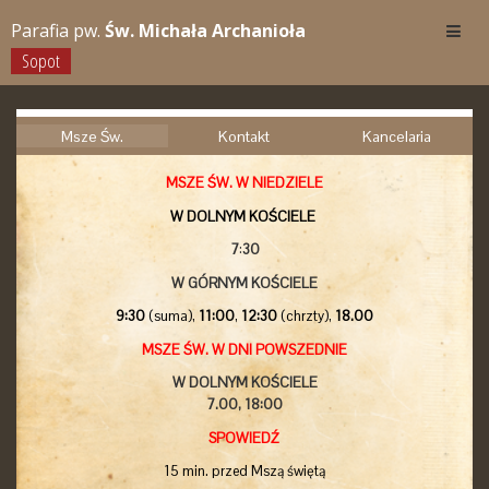
Parafia pw.
Św. Michała Archanioła
Sopot
Msze Św.
Kontakt
Kancelaria
MSZE ŚW. W NIEDZIELE
W DOLNYM KOŚCIELE
7
:
30
W GÓRNYM KOŚCIELE
9:30
(suma),
11:00
,
12:30
(chrzty),
18.00
MSZE ŚW. W DNI POWSZEDNIE
W DOLNYM KOŚCIELE
7.00,
18:00
SPOWIEDŹ
15 min. przed Mszą świętą