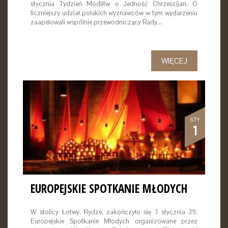
stycznia Tydzień Modlitw o Jedność Chrześcijan. O
liczniejszy udział polskich wyznawców w tym wydarzeniu
zaapelowali wspólnie przewodniczący Rady…
WIĘCEJ
STY
1
EUROPEJSKIE SPOTKANIE MŁODYCH
W stolicy Łotwy, Rydze, zakończyło się 1 stycznia 39.
Europejskie Spotkanie Młodych organizowane przez