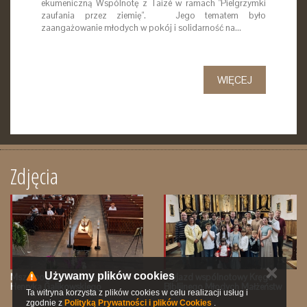
ekumeniczną Wspólnotę z Taizé w ramach "Pielgrzymki
zaufania przez ziemię". Jego tematem było
zaangażowanie młodych w pokój i solidarność na…
WIĘCEJ
Zdjęcia
✕
Używamy plików cookies
Msza pogrzebowa śp. Ks.
Wyjazd wspólnotowy Kręgu
Henryka Galikowskiego
Biblijnego Młodych Małżeństw
Ta witryna korzysta z plików cookies w celu realizacji usług i
zgodnie z
Polityką Prywatności i plików Cookies
.