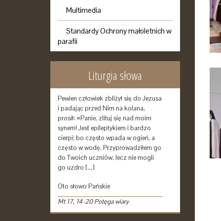
Multimedia
Standardy Ochrony małoletnich w
parafii
Liturgia słowa
Pewien człowiek zbliżył się do Jezusa
i padając przed Nim na kolana,
prosił: «Panie, zlituj się nad moim
synem! Jest epileptykiem i bardzo
cierpi; bo często wpada w ogień, a
często w wodę. Przyprowadziłem go
do Twoich uczniów, lecz nie mogli
go uzdro […]
Oto słowo Pańskie
Mt 17, 14-20 Potęga wiary