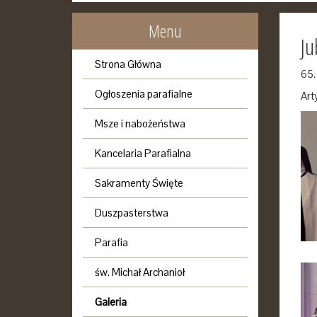
Menu
Ju
Strona Główna
65.
Ogłoszenia parafialne
Art
Msze i nabożeństwa
Kancelaria Parafialna
Sakramenty Święte
Duszpasterstwa
Parafia
św. Michał Archanioł
Galeria