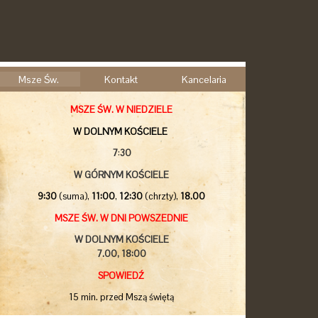
Msze Św.
Kontakt
Kancelaria
MSZE ŚW. W NIEDZIELE
W DOLNYM KOŚCIELE
7
:
30
W GÓRNYM KOŚCIELE
9:30
(suma),
11:00
,
12:30
(chrzty),
18.00
MSZE ŚW. W DNI POWSZEDNIE
W DOLNYM KOŚCIELE
7.00,
18:00
SPOWIEDŹ
15 min. przed Mszą świętą