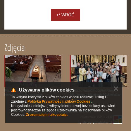
↵ WRÓĆ
Zdjęcia
✕
Używamy plików cookies
Msza pogrzebowa śp. Ks.
Wyjazd wspólnotowy Kręgu
Henryka Galikowskiego
Biblijnego Młodych Małżeństw
Ta witryna korzysta z plików cookies w celu realizacji usług i
zgodnie z
Polityką Prywatności i plików Cookies
.
Korzystanie z niniejszej witryny internetowej bez zmiany ustawień
jest równoznaczne ze zgodą użytkownika na stosowanie plików
© 2016 Parafia pw. św. Michała Archanioła w Sopocie
Cookies.
Zrozumiałem i akceptuję.
Platforma:
ISP 3.21.0
by
strony-parafialne.pl