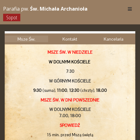
Parafia pw.
Św. Michała Archanioła
Sopot
Msze Św.
Kontakt
Kancelaria
MSZE ŚW. W NIEDZIELE
W DOLNYM KOŚCIELE
7
:
30
W GÓRNYM KOŚCIELE
9:30
(suma),
11:00
,
12:30
(chrzty),
18.00
MSZE ŚW. W DNI POWSZEDNIE
W DOLNYM KOŚCIELE
7.00,
18:00
SPOWIEDŹ
15 min. przed Mszą świętą