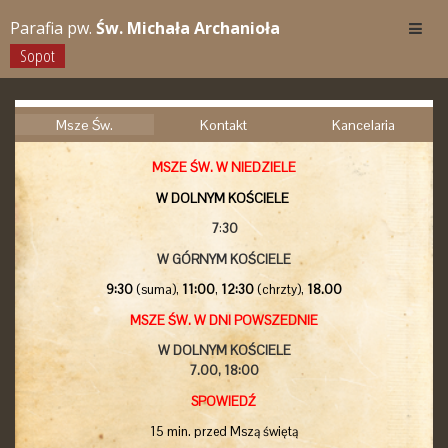
Parafia pw.
Św. Michała Archanioła
Sopot
Msze Św.
Kontakt
Kancelaria
MSZE ŚW. W NIEDZIELE
W DOLNYM KOŚCIELE
7
:
30
W GÓRNYM KOŚCIELE
9:30
(suma),
11:00
,
12:30
(chrzty),
18.00
MSZE ŚW. W DNI POWSZEDNIE
W DOLNYM KOŚCIELE
7.00,
18:00
SPOWIEDŹ
15 min. przed Mszą świętą