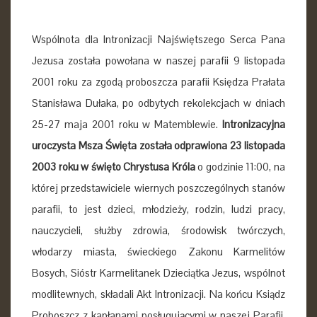
Wspólnota dla Intronizacji Najświętszego Serca Pana
Jezusa została powołana w naszej parafii 9 listopada
2001 roku za zgodą proboszcza parafii Księdza Prałata
Stanisława Dułaka, po odbytych rekolekcjach w dniach
25-27 maja 2001 roku w Matemblewie.
Intronizacyjna
uroczysta Msza Święta została odprawiona 23 listopada
2003 roku w święto Chrystusa Króla
o godzinie 11:00, na
której przedstawiciele wiernych poszczególnych stanów
parafii, to jest dzieci, młodzieży, rodzin, ludzi pracy,
nauczycieli, służby zdrowia, środowisk twórczych,
włodarzy miasta, świeckiego Zakonu Karmelitów
Bosych, Sióstr Karmelitanek Dzieciątka Jezus, wspólnot
modlitewnych, składali Akt Intronizacji. Na końcu Ksiądz
Proboszcz z kapłanami posługującymi w naszej Parafii,