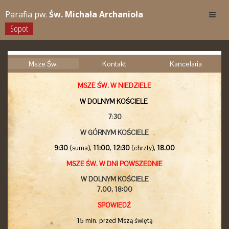
Parafia pw.
Św. Michała Archanioła
Sopot
Msze Św.
Kontakt
Kancelaria
MSZE ŚW. W NIEDZIELE
W DOLNYM KOŚCIELE
7
:
30
W GÓRNYM KOŚCIELE
9:30
(suma),
11:00
,
12:30
(chrzty),
18.00
MSZE ŚW. W DNI POWSZEDNIE
W DOLNYM KOŚCIELE
7.00,
18:00
SPOWIEDŹ
15 min. przed Mszą świętą