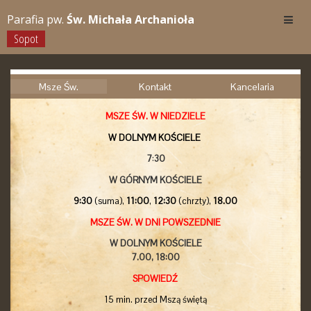
Parafia pw.
Św. Michała Archanioła
Sopot
Msze Św.
Kontakt
Kancelaria
MSZE ŚW. W NIEDZIELE
W DOLNYM KOŚCIELE
7
:
30
W GÓRNYM KOŚCIELE
9:30
(suma),
11:00
,
12:30
(chrzty),
18.00
MSZE ŚW. W DNI POWSZEDNIE
W DOLNYM KOŚCIELE
7.00,
18:00
SPOWIEDŹ
15 min. przed Mszą świętą