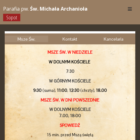
Parafia pw.
Św. Michała Archanioła
Sopot
Msze Św.
Kontakt
Kancelaria
MSZE ŚW. W NIEDZIELE
W DOLNYM KOŚCIELE
7
:
30
W GÓRNYM KOŚCIELE
9:30
(suma),
11:00
,
12:30
(chrzty),
18.00
MSZE ŚW. W DNI POWSZEDNIE
W DOLNYM KOŚCIELE
7.00,
18:00
SPOWIEDŹ
15 min. przed Mszą świętą