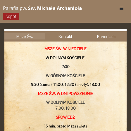
Parafia pw.
Św. Michała Archanioła
Sopot
Msze Św.
Kontakt
Kancelaria
MSZE ŚW. W NIEDZIELE
W DOLNYM KOŚCIELE
7
:
30
W GÓRNYM KOŚCIELE
9:30
(suma),
11:00
,
12:30
(chrzty),
18.00
MSZE ŚW. W DNI POWSZEDNIE
W DOLNYM KOŚCIELE
7.00,
18:00
SPOWIEDŹ
15 min. przed Mszą świętą