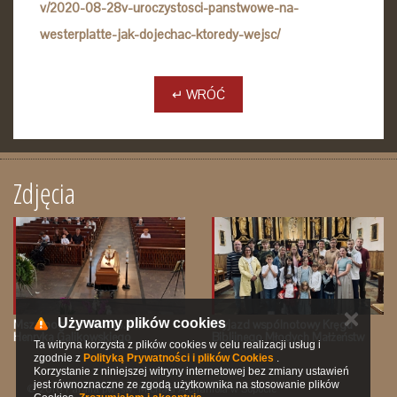
v/2020-08-28v-uroczystosci-panstwowe-na-
westerplatte-jak-dojechac-ktoredy-wejsc/
↵ WRÓĆ
Zdjęcia
✕
Używamy plików cookies
Msza pogrzebowa śp. Ks.
Wyjazd wspólnotowy Kręgu
Henryka Galikowskiego
Biblijnego Młodych Małżeństw
Ta witryna korzysta z plików cookies w celu realizacji usług i
zgodnie z
Polityką Prywatności i plików Cookies
.
Korzystanie z niniejszej witryny internetowej bez zmiany ustawień
jest równoznaczne ze zgodą użytkownika na stosowanie plików
© 2016 Parafia pw. św. Michała Archanioła w Sopocie