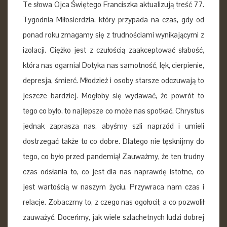
Te słowa Ojca Świętego Franciszka aktualizują treść 77.
Tygodnia Miłosierdzia, który przypada na czas, gdy od
ponad roku zmagamy się z trudnościami wynikającymi z
izolacji. Ciężko jest z czułością zaakceptować słabość,
która nas ogarnia! Dotyka nas samotność, lęk, cierpienie,
depresja, śmierć. Młodzież i osoby starsze odczuwają to
jeszcze bardziej. Mogłoby się wydawać, że powrót to
tego co było, to najlepsze co może nas spotkać. Chrystus
jednak zaprasza nas, abyśmy szli naprzód i umieli
dostrzegać także to co dobre. Dlatego nie tęsknijmy do
tego, co było przed pandemią! Zauważmy, że ten trudny
czas odsłania to, co jest dla nas naprawdę istotne, co
jest wartością w naszym życiu. Przywraca nam czas i
relacje. Zobaczmy to, z czego nas ogołocił, a co pozwolił
zauważyć. Doceńmy, jak wiele szlachetnych ludzi dobrej