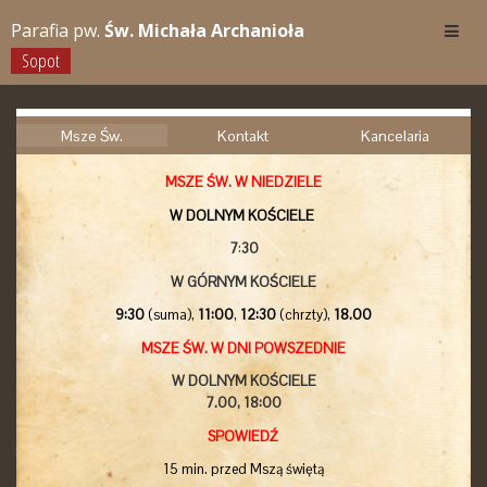
Parafia pw.
Św. Michała Archanioła
Sopot
Msze Św.
Kontakt
Kancelaria
MSZE ŚW. W NIEDZIELE
W DOLNYM KOŚCIELE
7
:
30
W GÓRNYM KOŚCIELE
9:30
(suma),
11:00
,
12:30
(chrzty),
18.00
MSZE ŚW. W DNI POWSZEDNIE
W DOLNYM KOŚCIELE
7.00,
18:00
SPOWIEDŹ
15 min. przed Mszą świętą