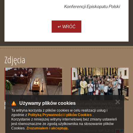
Konferencji Episkopatu Polski
↵ WRÓĆ
Zdjęcia
✕
Używamy plików cookies
Msza pogrzebowa śp. Ks.
Wyjazd wspólnotowy Kręgu
Henryka Galikowskiego
Biblijnego Młodych Małżeństw
Ta witryna korzysta z plików cookies w celu realizacji usług i
zgodnie z
Polityką Prywatności i plików Cookies
.
Korzystanie z niniejszej witryny internetowej bez zmiany ustawień
jest równoznaczne ze zgodą użytkownika na stosowanie plików
© 2016 Parafia pw. św. Michała Archanioła w Sopocie
Cookies.
Zrozumiałem i akceptuję.
Platforma:
ISP 3.21.0