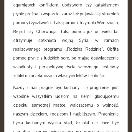
ogarniętych konfliktem, ubóstwem czy kataklizmem
płynie prośba o wsparcie, zaraz też pojawia się strumień
pomocy i życzliwości. Taką pomoc otrzymała Wenezuela,
Bejrut czy Chorwacja. Taką pomoc już od wielu lat
otrzymuje dotknięta wojną Syria, w ramach
realizowanego programu „Rodzina Rodzinie”. Obfita
pomoc płynie z ludzkich serc, bo mając doświadczenie
wspólnoty i perspektywę życia wiecznego jesteśmy
zdolni do przekraczania własnych lęków i słabości.
Każdy z nas pragnie być kochany. To pragnienie jest
wspólne wszystkim ludziom na ziemi: głodującemu
dziecku, samotnej matce, walczącemu o wolność,
naszym dzieciom, rodzicom i najbliższym. Pragnienie
bycia kochanym wynika stąd, że nikt nie chce być
samotny. To pragnienie sprawia, że nasze serca stają się