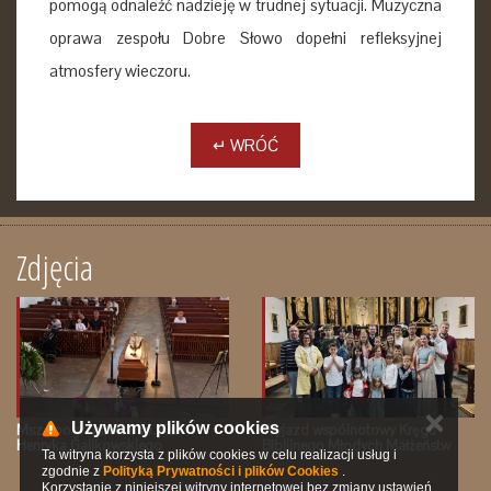
pomogą odnaleźć nadzieję w trudnej sytuacji. Muzyczna
oprawa zespołu Dobre Słowo dopełni refleksyjnej
atmosfery wieczoru.
↵ WRÓĆ
Zdjęcia
✕
Używamy plików cookies
Msza pogrzebowa śp. Ks.
Wyjazd wspólnotowy Kręgu
Henryka Galikowskiego
Biblijnego Młodych Małżeństw
Ta witryna korzysta z plików cookies w celu realizacji usług i
zgodnie z
Polityką Prywatności i plików Cookies
.
Korzystanie z niniejszej witryny internetowej bez zmiany ustawień