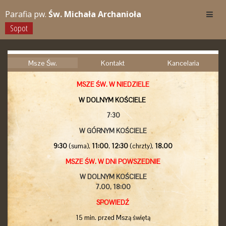
Parafia pw.
Św. Michała Archanioła
Sopot
Msze Św.
Kontakt
Kancelaria
MSZE ŚW. W NIEDZIELE
W DOLNYM KOŚCIELE
7
:
30
W GÓRNYM KOŚCIELE
9:30
(suma),
11:00
,
12:30
(chrzty),
18.00
MSZE ŚW. W DNI POWSZEDNIE
W DOLNYM KOŚCIELE
7.00,
18:00
SPOWIEDŹ
15 min. przed Mszą świętą