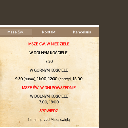
Msze Św.
Kontakt
Kancelaria
MSZE ŚW. W NIEDZIELE
W DOLNYM KOŚCIELE
7
:
30
W GÓRNYM KOŚCIELE
9:30
(suma),
11:00
,
12:30
(chrzty),
18.00
MSZE ŚW. W DNI POWSZEDNIE
W DOLNYM KOŚCIELE
7.00,
18:00
SPOWIEDŹ
15 min. przed Mszą świętą