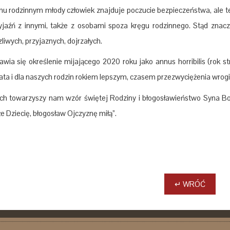
u rodzinnym młody człowiek znajduje poczucie bezpieczeństwa, ale te
yjaźń z innymi, także z osobami spoza kręgu rodzinnego. Stąd znaczen
zliwych, przyjaznych, dojrzałych.
awia się określenie mijającego 2020 roku jako annus horribilis (rok 
ata i dla naszych rodzin rokiem lepszym, czasem przezwyciężenia wrogi
ch towarzyszy nam wzór świętej Rodziny i błogosławieństwo Syna Bo
e Dziecię, błogosław Ojczyznę miłą”.
↵ WRÓĆ