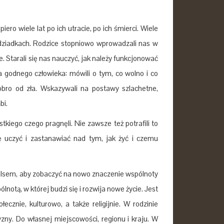
o wiele lat po ich utracie, po ich śmierci. Wiele
 dziadkach. Rodzice stopniowo wprowadzali nas w
. Starali się nas nauczyć, jak należy funkcjonować
 godnego człowieka: mówili o tym, co wolno i co
dobro od zła. Wskazywali na postawy szlachetne,
bi.
kiego czego pragnęli. Nie zawsze też potrafili to
ię uczyć i zastanawiać nad tym, jak żyć i czemu
pulsem, aby zobaczyć na nowo znaczenie wspólnoty
notą, w której budzi się i rozwija nowe życie. Jest
cznie, kulturowo, a także religijnie. W rodzinie
yzny. Do własnej miejscowości, regionu i kraju. W