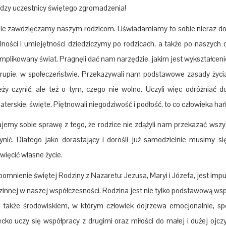
dzy uczestnicy świętego zgromadzenia!
le zawdzięczamy naszym rodzicom. Uświadamiamy to sobie nieraz dopier
lności i umiejętności dziedziczymy po rodzicach, a także po naszych
mplikowany świat. Pragnęli dać nam narzędzie, jakim jest wykształcenie
rupie, w społeczeństwie. Przekazywali nam podstawowe zasady życia
eży czynić, ale też o tym, czego nie wolno. Uczyli więc odróżniać 
aterskie, święte. Piętnowali niegodziwość i podłość, to co człowieka hań
jemy sobie sprawę z tego, że rodzice nie zdążyli nam przekazać wszyst
ynić. Dlatego jako dorastający i dorośli już samodzielnie musimy s
więcić własne życie.
omnienie świętej Rodziny z Nazaretu: Jezusa, Maryi i Józefa, jest im
zinnej w naszej współczesności. Rodzina jest nie tylko podstawową wspól
 także środowiskiem, w którym człowiek dojrzewa emocjonalnie, społe
ecko uczy się współpracy z drugimi oraz miłości do małej i dużej ojcz