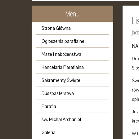
Menu
Li
Strona Główna
Jack
Ogłoszenia parafialne
NA 
Msze i nabożeństwa
Dro
Kancelaria Parafialna
Sio
Sakramenty Święte
Świ
rów
Duszpasterstwa
opi
Parafia
Jez
św. Michał Archanioł
kre
Galeria
W t