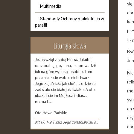
się
Multimedia
obr
Standardy Ochrony małoletnich w
kam
parafii
prz
fiz
Liturgia słowa
Być
Jezus wziął z sobą Piotra, Jakuba
Jer
oraz brata jego, Jana, i zaprowadził
ich na górę wysoką, osobno. Tam
Nie
przemienił się wobec nich: twarz
rel
Jego zajaśniała jak słońce, odzienie
zaś stało się białe jak światło. A oto
mod
ukazali się im Mojżesz i Eliasz,
syn
rozma […]
on 
Oto słowo Pańskie
czy
Mt 17, 1-9 Twarz Jego zajaśniała jak słońce
dor