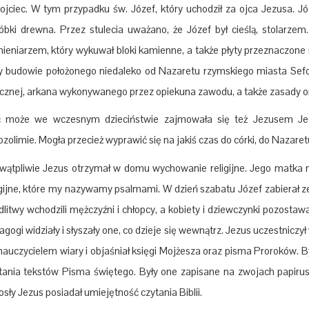
 ojciec. W tym przypadku św. Józef, który uchodził za ojca Jezusa. Jó
óbki drewna. Przez stulecia uważano, że Józef był cieślą, stolarzem.
ieniarzem, który wykuwał bloki kamienne, a także płyty przeznaczone 
y budowie położonego niedaleko od Nazaretu rzymskiego miasta Sefo
ycznej, arkana wykonywanego przez opiekuna zawodu, a także zasady or
 może we wczesnym dzieciństwie zajmowała się też Jezusem Je
ozolimie. Mogła przecież wyprawić się na jakiś czas do córki, do Nazaretu
wątpliwie Jezus otrzymał w domu wychowanie religijne. Jego matka mo
igijne, które my nazywamy psalmami. W dzień szabatu Józef zabierał 
litwy wchodzili mężczyźni i chłopcy, a kobiety i dziewczynki pozosta
agogi widziały i słyszały one, co dzieje się wewnątrz. Jezus uczestnicz
nauczycielem wiary i objaśniał księgi Mojżesza oraz pisma Proroków. By
tania tekstów Pisma świętego. Były one zapisane na zwojach papirus
osły Jezus posiadał umiejętność czytania Biblii.