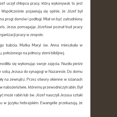
zef uczył chłopca pracy, którą wykonywał, to jest
 Współcześnie pojawiają się opinie, że Józef był
na progi domów i podłogi. Miał on być zatrudniony
ris. Jezus pomagając Józefowi poznał trud pracy
ganizacji pracy w zespole.
go babcia. Matka Maryi św. Anna mieszkała w
, położonego na północy ziemi biblijnej.
dliła się wykonując swoje zajęcia. Nuciła pieśni
ze sobą Jezusa do synagogi w Nazarecie. Do domu
wały na zewnątrz. Przez otwory okienne w ścianach
ył w nabożeństwie, któremu przewodniczył rabin. Był
ć może rabin lub św. Józef nauczyli Jezusa sztuki
u w języku hebrajskim. Ewangelie przekazują, że