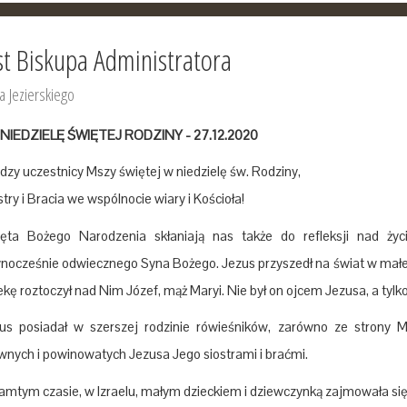
st Biskupa Administratora
a Jezierskiego
NIEDZIELĘ ŚWIĘTEJ RODZINY - 27.12.2020
dzy uczestnicy Mszy świętej w niedzielę św. Rodziny,
stry i Bracia we wspólnocie wiary i Kościoła!
ęta Bożego Narodzenia skłaniają nas także do refleksji nad życ
nocześnie odwiecznego Syna Bożego. Jezus przyszedł na świat w małej 
ekę roztoczył nad Nim Józef, mąż Maryi. Nie był on ojcem Jezusa, a tyl
us posiadał w szerszej rodzinie rówieśników, zarówno ze strony Ma
wnych i powinowatych Jezusa Jego siostrami i braćmi.
amtym czasie, w Izraelu, małym dzieckiem i dziewczynką zajmowała si