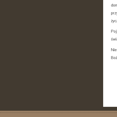
dom
prz
życ
Poj
świ
Nie
Boż