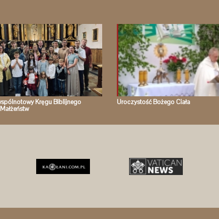
spólnotowy Kręgu Biblijnego
Uroczystość Bożego Ciała
Małżeństw