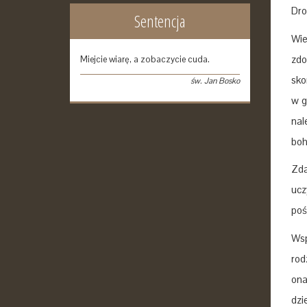
Dro
Sentencja
Wie
zdo
Miejcie wiarę, a zobaczycie cuda.
sko
św. Jan Bosko
w g
nal
boh
Zda
ucz
poś
Wsp
rod
ona
dzi