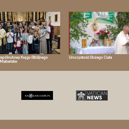
spólnotowy Kręgu Biblijnego
Uroczystość Bożego Ciała
Małżeństw