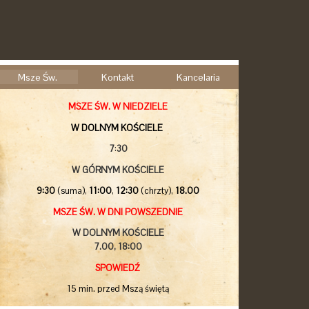
Msze Św.
Kontakt
Kancelaria
MSZE ŚW. W NIEDZIELE
W DOLNYM KOŚCIELE
7
:
30
W GÓRNYM KOŚCIELE
9:30
(suma),
11:00
,
12:30
(chrzty),
18.00
MSZE ŚW. W DNI POWSZEDNIE
W DOLNYM KOŚCIELE
7.00,
18:00
SPOWIEDŹ
15 min. przed Mszą świętą