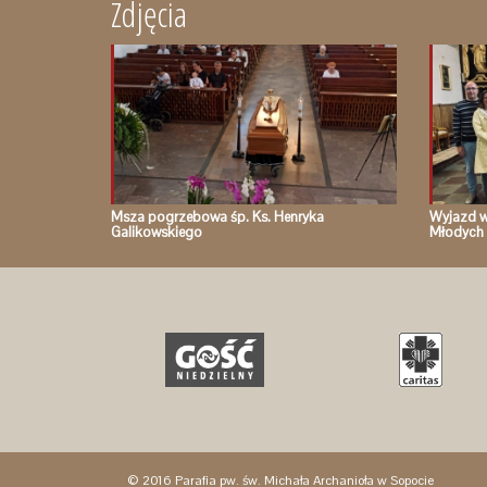
Zdjęcia
Msza pogrzebowa śp. Ks. Henryka
Wyjazd w
Galikowskiego
Młodych 
© 2016 Parafia pw. św. Michała Archanioła w Sopocie