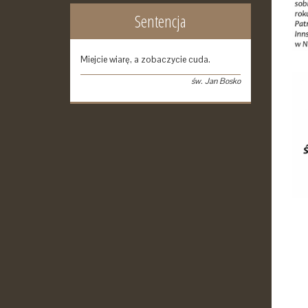
Sentencja
Miejcie wiarę, a zobaczycie cuda.
św. Jan Bosko