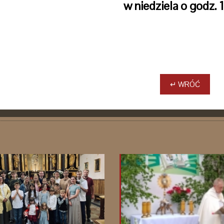
w niedziela o godz. 
↵ WRÓĆ