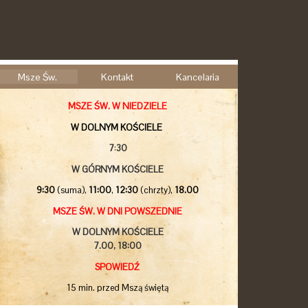
Msze Św.
Kontakt
Kancelaria
MSZE ŚW. W NIEDZIELE
W DOLNYM KOŚCIELE
7
:
30
W GÓRNYM KOŚCIELE
9:30
(suma),
11:00
,
12:30
(chrzty),
18.00
MSZE ŚW. W DNI POWSZEDNIE
W DOLNYM KOŚCIELE
7.00,
18:00
SPOWIEDŹ
15 min. przed Mszą świętą