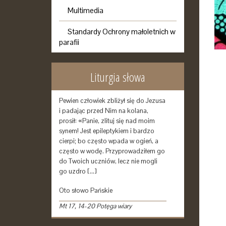
Multimedia
Standardy Ochrony małoletnich w
parafii
Liturgia słowa
Pewien człowiek zbliżył się do Jezusa
i padając przed Nim na kolana,
prosił: «Panie, zlituj się nad moim
synem! Jest epileptykiem i bardzo
cierpi; bo często wpada w ogień, a
często w wodę. Przyprowadziłem go
do Twoich uczniów, lecz nie mogli
go uzdro […]
Oto słowo Pańskie
Mt 17, 14-20 Potęga wiary