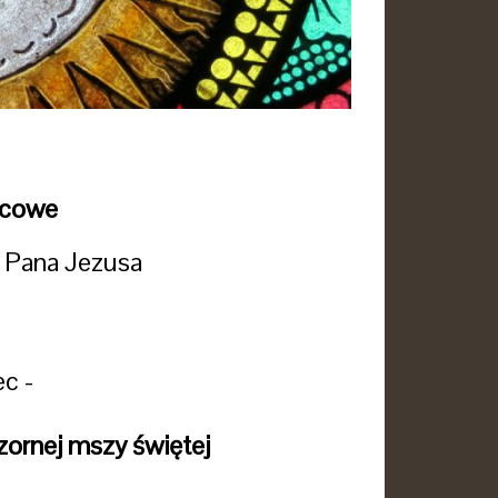
wcowe
a Pana Jezusa
ec -
zornej mszy świętej