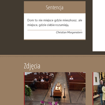
Sentencja
Dom to nie miejsce gdzie mieszkasz, ale
miejsce, gdzie ciebie rozumieją.
Christian Morgenstern
Zdjęcia