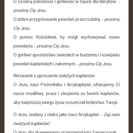
O szczerą pobożność i gorliwość w nauce dla kleryków
–
prosimy Cię Jezu.
O dobre przygotowanie powołań przez rodziny
– prosimy
Cię Jezu.
O pomoc Kościołowi, by mógł wychowywać nowe
powołania
– prosimy Cię Jezu.
O gorliwe apostolstwo świeckich w budzeniu i rozwijaniu
powołań kapłańskich i zakonnych
– prosimy Cię Jezu.
Wezwanie o uproszenie świętych kapłanów:
O Jezu, nasz Pośredniku i Arcykapłanie, ofiarujemy Ci
nasze modlitwy, prace i cierpienia za twoich kapłanów,
aby świętością swego życia rozszerzali królestwo Twoje.
O Jezu, zesłany z nieba jako nasz Arcykapłan
–
Daj nam
świętych kapłanów!
O Jezu, dla zbawiennego przepowiadania Twojej nauki
–