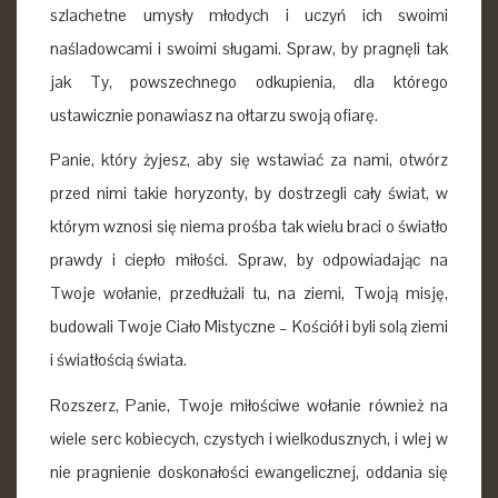
szlachetne umysły młodych i uczyń ich swoimi
naśladowcami i swoimi sługami. Spraw, by pragnęli tak
jak Ty, powszechnego odkupienia, dla którego
ustawicznie ponawiasz na ołtarzu swoją ofiarę.
Panie, który żyjesz, aby się wstawiać za nami, otwórz
przed nimi takie horyzonty, by dostrzegli cały świat, w
którym wznosi się niema prośba tak wielu braci o światło
prawdy i ciepło miłości. Spraw, by odpowiadając na
Twoje wołanie, przedłużali tu, na ziemi, Twoją misję,
budowali Twoje Ciało Mistyczne – Kościół i byli solą ziemi
i światłością świata.
Rozszerz, Panie, Twoje miłościwe wołanie również na
wiele serc kobiecych, czystych i wielkodusznych, i wlej w
nie pragnienie doskonałości ewangelicznej, oddania się