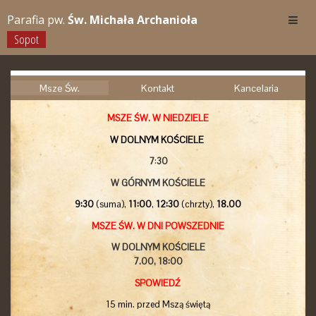
Parafia pw.
Św. Michała Archanioła
Sopot
Msze Św.
Kontakt
Kancelaria
MSZE ŚW. W NIEDZIELE
W DOLNYM KOŚCIELE
7
:
30
W GÓRNYM KOŚCIELE
9:30
(suma),
11:00
,
12:30
(chrzty),
18.00
MSZE ŚW. W DNI POWSZEDNIE
W DOLNYM KOŚCIELE
7.00,
18:00
SPOWIEDŹ
15 min. przed Mszą świętą