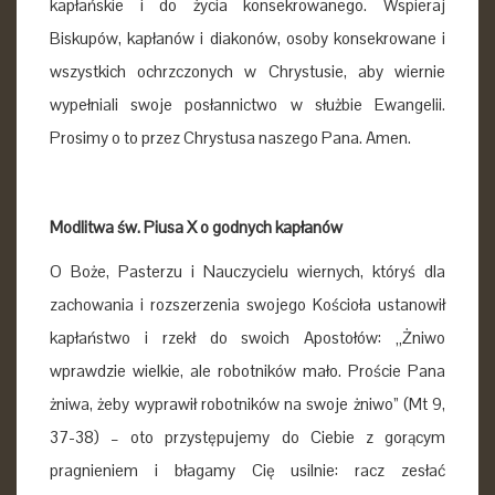
kapłańskie i do życia konsekrowanego. Wspieraj
Biskupów, kapłanów i diakonów, osoby konsekrowane i
wszystkich ochrzczonych w Chrystusie, aby wiernie
wypełniali swoje posłannictwo w służbie Ewangelii.
Prosimy o to przez Chrystusa naszego Pana. Amen.
Modlitwa św. Piusa X o godnych kapłanów
O Boże, Pasterzu i Nauczycielu wiernych, któryś dla
zachowania i rozszerzenia swojego Kościoła ustanowił
kapłaństwo i rzekł do swoich Apostołów: „Żniwo
wprawdzie wielkie, ale robotników mało. Proście Pana
żniwa, żeby wyprawił robotników na swoje żniwo” (Mt 9,
37-38) – oto przystępujemy do Ciebie z gorącym
pragnieniem i błagamy Cię usilnie: racz zesłać