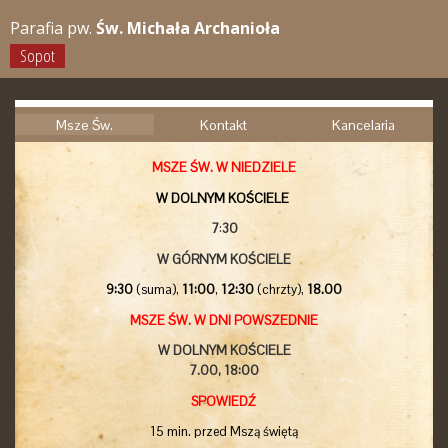
Parafia pw.
Św. Michała Archanioła
Sopot
Msze Św.
Kontakt
Kancelaria
MSZE ŚW. W NIEDZIELE
W DOLNYM KOŚCIELE
7
:
30
W GÓRNYM KOŚCIELE
9:30
(suma),
11:00
,
12:30
(chrzty),
18.00
MSZE ŚW. W DNI POWSZEDNIE
W DOLNYM KOŚCIELE
7.00,
18:00
SPOWIEDŹ
15 min. przed Mszą świętą