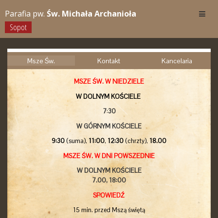
Parafia pw.
Św. Michała Archanioła
Sopot
Msze Św.
Kontakt
Kancelaria
MSZE ŚW. W NIEDZIELE
W DOLNYM KOŚCIELE
7
:
30
W GÓRNYM KOŚCIELE
9:30
(suma),
11:00
,
12:30
(chrzty),
18.00
MSZE ŚW. W DNI POWSZEDNIE
W DOLNYM KOŚCIELE
7.00,
18:00
SPOWIEDŹ
15 min. przed Mszą świętą