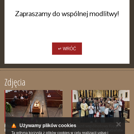
Zapraszamy do wspólnej modlitwy!
↵ WRÓĆ
Zdjęcia
✕
Używamy plików cookies
Msza pogrzebowa śp. Ks.
Wyjazd wspólnotowy Kręgu
Henryka Galikowskiego
Biblijnego Młodych Małżeństw
Ta witryna korzysta z plików cookies w celu realizacji usług i