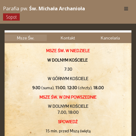
Parafia pw.
Św. Michała Archanioła
Sopot
Msze Św.
Kontakt
Kancelaria
MSZE ŚW. W NIEDZIELE
W DOLNYM KOŚCIELE
7
:
30
W GÓRNYM KOŚCIELE
9:30
(suma),
11:00
,
12:30
(chrzty),
18.00
MSZE ŚW. W DNI POWSZEDNIE
W DOLNYM KOŚCIELE
7.00,
18:00
SPOWIEDŹ
15 min. przed Mszą świętą