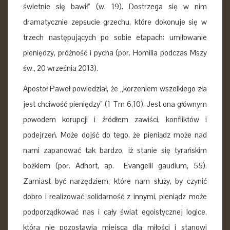
świetnie się bawił” (w. 19). Dostrzega się w nim
dramatycznie zepsucie grzechu, które dokonuje się w
trzech następujących po sobie etapach: umiłowanie
pieniędzy, próżność i pycha (por. Homilia podczas Mszy
św., 20 września 2013).
Apostoł Paweł powiedział, że „korzeniem wszelkiego zła
jest chciwość pieniędzy” (1 Tm 6,10). Jest ona głównym
powodem korupcji i źródłem zawiści, konfliktów i
podejrzeń. Może dojść do tego, że pieniądz może nad
nami zapanować tak bardzo, iż stanie się tyrańskim
bożkiem (por. Adhort, ap. Evangelii gaudium, 55).
Zamiast być narzędziem, które nam służy, by czynić
dobro i realizować solidarność z innymi, pieniądz może
podporządkować nas i cały świat egoistycznej logice,
która nie pozostawia miejsca dla miłości i stanowi