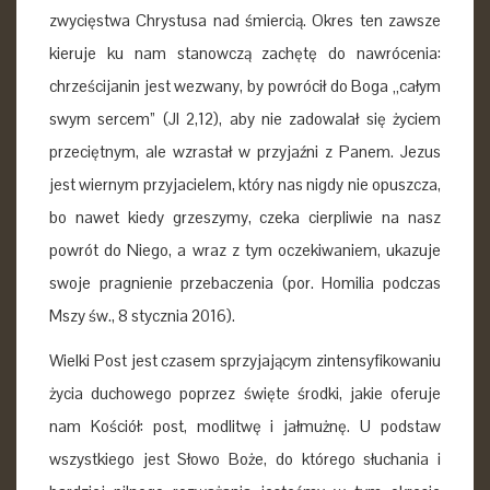
zwycięstwa Chrystusa nad śmiercią. Okres ten zawsze
kieruje ku nam stanowczą zachętę do nawrócenia:
chrześcijanin jest wezwany, by powrócił do Boga „całym
swym sercem” (Jl 2,12), aby nie zadowalał się życiem
przeciętnym, ale wzrastał w przyjaźni z Panem. Jezus
jest wiernym przyjacielem, który nas nigdy nie opuszcza,
bo nawet kiedy grzeszymy, czeka cierpliwie na nasz
powrót do Niego, a wraz z tym oczekiwaniem, ukazuje
swoje pragnienie przebaczenia (por. Homilia podczas
Mszy św., 8 stycznia 2016).
Wielki Post jest czasem sprzyjającym zintensyfikowaniu
życia duchowego poprzez święte środki, jakie oferuje
nam Kościół: post, modlitwę i jałmużnę. U podstaw
wszystkiego jest Słowo Boże, do którego słuchania i