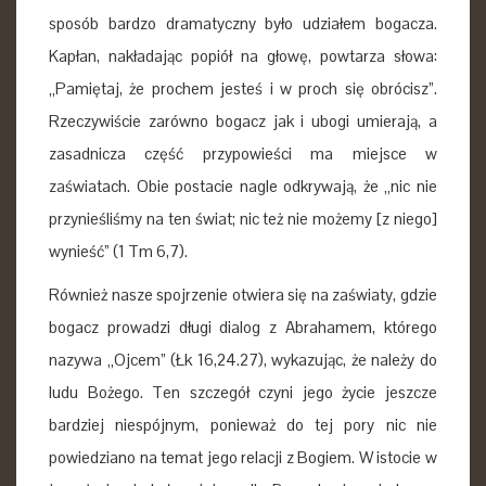
sposób bardzo dramatyczny było udziałem bogacza.
Kapłan, nakładając popiół na głowę, powtarza słowa:
„Pamiętaj, że prochem jesteś i w proch się obrócisz”.
Rzeczywiście zarówno bogacz jak i ubogi umierają, a
zasadnicza część przypowieści ma miejsce w
zaświatach. Obie postacie nagle odkrywają, że „nic nie
przynieśliśmy na ten świat; nic też nie możemy [z niego]
wynieść” (1 Tm 6,7).
Również nasze spojrzenie otwiera się na zaświaty, gdzie
bogacz prowadzi długi dialog z Abrahamem, którego
nazywa „Ojcem” (Łk 16,24.27), wykazując, że należy do
ludu Bożego. Ten szczegół czyni jego życie jeszcze
bardziej niespójnym, ponieważ do tej pory nic nie
powiedziano na temat jego relacji z Bogiem. W istocie w