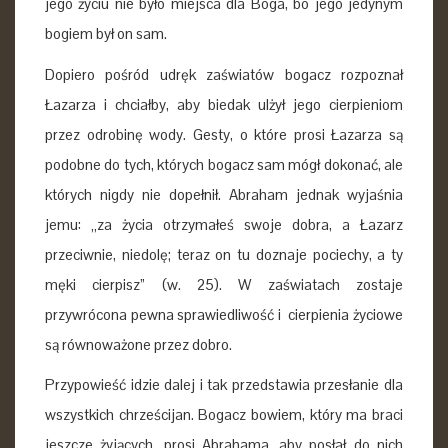
jego życiu nie było miejsca dla Boga, bo jego jedynym
bogiem był on sam.
Dopiero pośród udręk zaświatów bogacz rozpoznał
Łazarza i chciałby, aby biedak ulżył jego cierpieniom
przez odrobinę wody. Gesty, o które prosi Łazarza są
podobne do tych, których bogacz sam mógł dokonać, ale
których nigdy nie dopełnił. Abraham jednak wyjaśnia
jemu: „za życia otrzymałeś swoje dobra, a Łazarz
przeciwnie, niedolę; teraz on tu doznaje pociechy, a ty
męki cierpisz” (w. 25). W zaświatach zostaje
przywrócona pewna sprawiedliwość i cierpienia życiowe
są równoważone przez dobro.
Przypowieść idzie dalej i tak przedstawia przesłanie dla
wszystkich chrześcijan. Bogacz bowiem, który ma braci
jeszcze żyjących, prosi Abrahama, aby posłał do nich