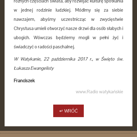
różnych częściach świata, aby rozwijać kulturę spotkania
w jednej rodzinie ludzkiej. Módlmy się za siebie
nawzajem, abyśmy uczestnicząc w zwycięstwie
Chrystusa umieli otworzyć nasze drzwi dla osób słabych i
ubogich. Wówczas będziemy mogli w pełni żyć i
świadczyć o radości paschalnej.
W Watykanie, 22 października 2017 r., w Święto św.
Łukasza Ewangelisty
Franciszek
www.Radio watykańskie
↵ WRÓĆ