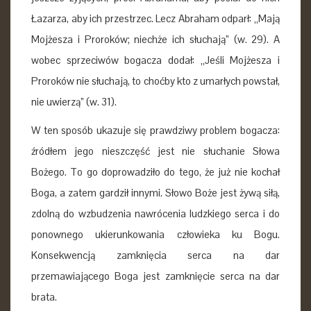
Łazarza, aby ich przestrzec. Lecz Abraham odparł: „Mają
Mojżesza i Proroków; niechże ich słuchają” (w. 29). A
wobec sprzeciwów bogacza dodał: „Jeśli Mojżesza i
Proroków nie słuchają, to choćby kto z umarłych powstał,
nie uwierzą” (w. 31).
W ten sposób ukazuje się prawdziwy problem bogacza:
źródłem jego nieszczęść jest nie słuchanie Słowa
Bożego. To go doprowadziło do tego, że już nie kochał
Boga, a zatem gardził innymi. Słowo Boże jest żywą siłą,
zdolną do wzbudzenia nawrócenia ludzkiego serca i do
ponownego ukierunkowania człowieka ku Bogu.
Konsekwencją zamknięcia serca na dar
przemawiającego Boga jest zamknięcie serca na dar
brata.