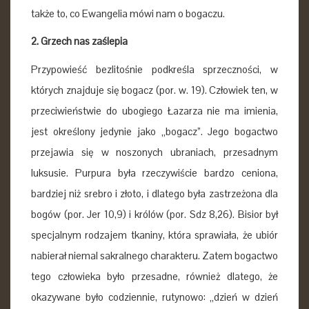
także to, co Ewangelia mówi nam o bogaczu.
2. Grzech nas zaślepia
Przypowieść bezlitośnie podkreśla sprzeczności, w
których znajduje się bogacz (por. w. 19). Człowiek ten, w
przeciwieństwie do ubogiego Łazarza nie ma imienia,
jest określony jedynie jako „bogacz”. Jego bogactwo
przejawia się w noszonych ubraniach, przesadnym
luksusie. Purpura była rzeczywiście bardzo ceniona,
bardziej niż srebro i złoto, i dlatego była zastrzeżona dla
bogów (por. Jer 10,9) i królów (por. Sdz 8,26). Bisior był
specjalnym rodzajem tkaniny, która sprawiała, że ubiór
nabierał niemal sakralnego charakteru. Zatem bogactwo
tego człowieka było przesadne, również dlatego, że
okazywane było codziennie, rutynowo: „dzień w dzień