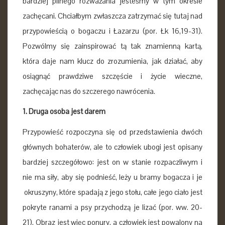
bardziej pilnego rozważania jesteśmy w tym okresie
zachęcani. Chciałbym zwłaszcza zatrzymać się tutaj nad
przypowieścią o bogaczu i Łazarzu (por. Łk 16,19-31).
Pozwólmy się zainspirować tą tak znamienną kartą,
która daje nam klucz do zrozumienia, jak działać, aby
osiągnąć prawdziwe szczęście i życie wieczne,
zachęcając nas do szczerego nawrócenia.
1. Druga osoba jest darem
Przypowieść rozpoczyna się od przedstawienia dwóch
głównych bohaterów, ale to człowiek ubogi jest opisany
bardziej szczegółowo: jest on w stanie rozpaczliwym i
nie ma siły, aby się podnieść, leży u bramy bogacza i je
okruszyny, które spadają z jego stołu, całe jego ciało jest
pokryte ranami a psy przychodzą je lizać (por. ww. 20-
21). Obraz jest więc ponury, a człowiek jest powalony na