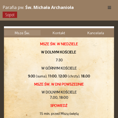
Parafia pw.
Św. Michała Archanioła
Sopot
Msze Św.
Kontakt
Kancelaria
MSZE ŚW. W NIEDZIELE
W DOLNYM KOŚCIELE
7
:
30
W GÓRNYM KOŚCIELE
9:30
(suma),
11:00
,
12:30
(chrzty),
18.00
MSZE ŚW. W DNI POWSZEDNIE
W DOLNYM KOŚCIELE
7.00,
18:00
SPOWIEDŹ
15 min. przed Mszą świętą