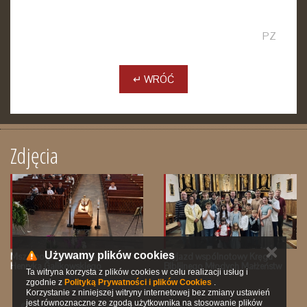
PZ
↵ WRÓĆ
Zdjęcia
✕
Używamy plików cookies
Msza pogrzebowa śp. Ks.
Wyjazd wspólnotowy Kręgu
Henryka Galikowskiego
Biblijnego Młodych Małżeństw
Ta witryna korzysta z plików cookies w celu realizacji usług i
zgodnie z
Polityką Prywatności i plików Cookies
.
Korzystanie z niniejszej witryny internetowej bez zmiany ustawień
jest równoznaczne ze zgodą użytkownika na stosowanie plików
© 2016 Parafia pw. św. Michała Archanioła w Sopocie