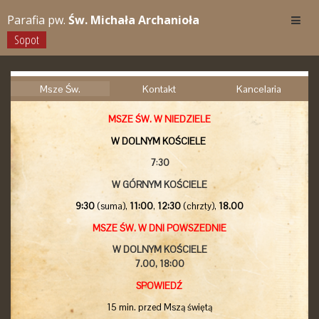
Parafia pw.
Św. Michała Archanioła
Sopot
Msze Św.
Kontakt
Kancelaria
MSZE ŚW. W NIEDZIELE
W DOLNYM KOŚCIELE
7
:
30
W GÓRNYM KOŚCIELE
9:30
(suma),
11:00
,
12:30
(chrzty),
18.00
MSZE ŚW. W DNI POWSZEDNIE
W DOLNYM KOŚCIELE
7.00,
18:00
SPOWIEDŹ
15 min. przed Mszą świętą