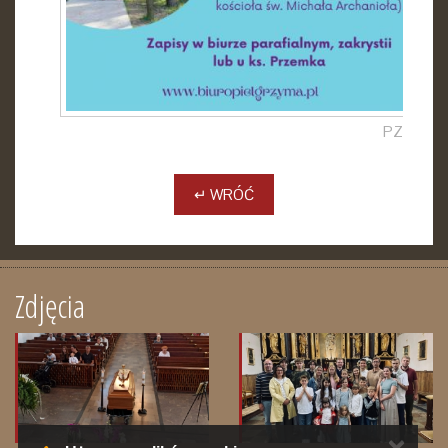
PZ
↵ WRÓĆ
Zdjęcia