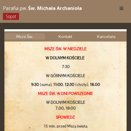
Parafia pw.
Św. Michała Archanioła
Sopot
Msze Św.
Kontakt
Kancelaria
MSZE ŚW. W NIEDZIELE
W DOLNYM KOŚCIELE
7
:
30
W GÓRNYM KOŚCIELE
9:30
(suma),
11:00
,
12:30
(chrzty),
18.00
MSZE ŚW. W DNI POWSZEDNIE
W DOLNYM KOŚCIELE
7.00,
18:00
SPOWIEDŹ
15 min. przed Mszą świętą